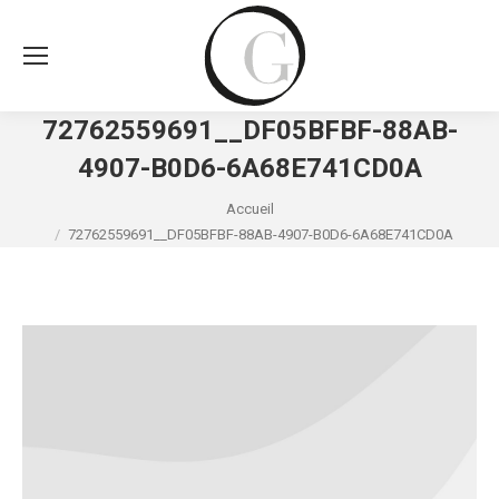
72762559691__DF05BFBF-88AB-
4907-B0D6-6A68E741CD0A
Vous êtes ici :
Accueil
72762559691__DF05BFBF-88AB-4907-B0D6-6A68E741CD0A