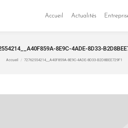
Accueil
Actualités
Entrepris
2554214__A40F859A-8E9C-4ADE-8D33-B2D8BEE
Vous êtes ici :
Accueil
72762554214__A40F859A-8E9C-4ADE-8D33-B2D8BEE729F1