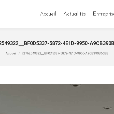
Accueil
Actualités
Entrepris
2549322__BF0D5337-5872-4E1D-9950-A9CB390
Vous êtes ici :
Accueil
72762549322__BF0D5337-5872-4E1D-9950-A9CB390B66BB