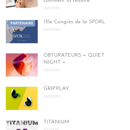
comment la réduire
08/12/2025
131e Congrès de la SFORL
24/09/2025
OBTURATEURS « QUIET
NIGHT »
10/04/2025
GRIP’PLAY
04/02/2025
TITANIUM
15/01/2025