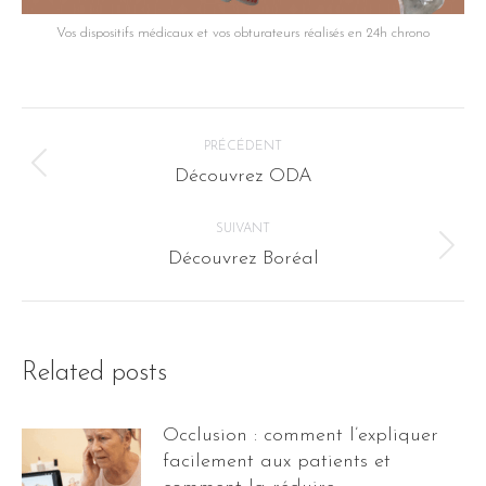
Vos dispositifs médicaux et vos obturateurs réalisés en 24h chrono
Navigation
PRÉCÉDENT
article
Article
Découvrez ODA
précédent
:
SUIVANT
Article
Découvrez Boréal
suivant
:
Related posts
Occlusion : comment l’expliquer
facilement aux patients et